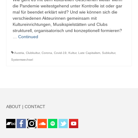
die Pandemie weitestgehend unter Kontrolle ist oder gar
mal für beendet erklärt wird? Und wie können sich die
verschiedenen Akteurinnen gemeinsam mit
Kultureinrichtungen, Musikspielstätten und Clubs
strukturell, organisatorisch und konzeptionell formieren?
…
Continued
Austria
,
Clubkultur
,
Corona
,
Covid-19
,
Kultur
,
Late Capitalism
,
Subkultur
,
Systemwechsel
ABOUT
|
CONTACT