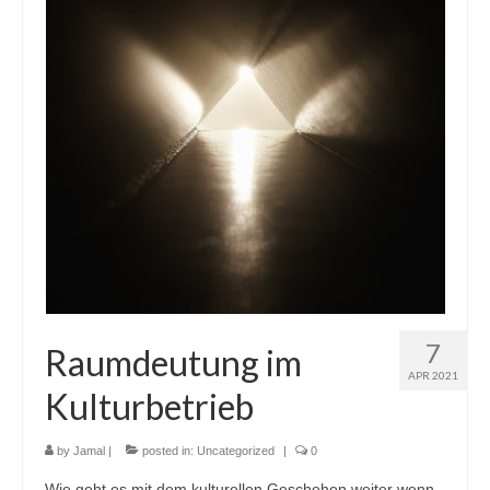
7
Raumdeutung im
APR 2021
Kulturbetrieb
by
Jamal
|
posted in:
Uncategorized
|
0
Wie geht es mit dem kulturellen Geschehen weiter wenn