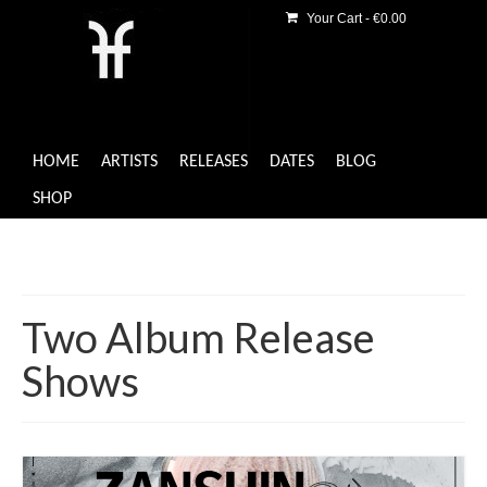
Your Cart
-
€
0.00
HOME
ARTISTS
RELEASES
DATES
BLOG
SHOP
Two Album Release
Shows