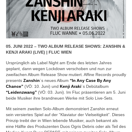
05. JUNI 2022 – TWO ALBUM RELEASE SHOWS: ZANSHIN &
KENJI ARAKI (LIVE) | FLUC WIEN
Ursprünglich als Label Night am Ende des letzten Jahres
geplant, dann wegen Lockdown verschoben und nun zur
zweifachen Album Release Show mutiert. Affine Records proudly
presents
Zanshin
´s neues Album
“In Any Case By Any
Chance”
(VÖ: 10. Juni) und
Kenji Araki
´s Debütalbum
“Leidenzwang”
(VÖ: 03. Juni). Im Fluc präsentieren am 5. Juni
beide Musiker ihre brandneuen Werke mit Solo Live-Sets.
Mit seinem zweiten Solo-Album demonstriert Zanshin erneut
sein versiertes Spiel auf der “Klaviatur der Vielseitigkeit”. Dieses
Prinzip treibt der in Wien lebende Musiker, auch bekannt als
eine Hälfte des Produzenten Duos Ogris Debris oder als Teil des