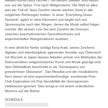
Medien-Kunst-Duos DEPART, mit seinem zweiten Solo-Album
nun auf die Spitze. Frei nach Wittgensteins “Die Welt ist alles
was der Fall ist” lässt Zanshin seinen wachen Geist in alle
möglichen Richtungen treiben. In einer “Everything-Goes-
Dynamik” agiert er stets fokussiert und begibt sich auf
Spurensuche nach den Wegen, denen die Musik selbst folgen
möchte. Bei seinem Live-Set wird Zanshin die Grenzen
zwischen polyrhythmischen Dancefloortracks und
experimentellen Klangstrukturen ausloten.
In eine ähnliche Kerbe schlägt Kenji Araki, seines Zeichens
digitaler und interdisziplinär agierender Künstler aus Österreich
mit Wurzeln in Japan dessen Arbeiten primär von Methoden der
Dekonstruktion zeitgenössischer Kunst und Musik geprägt sind.
Sein Debütalbum beschreibt er als “Konsequenz von
grenzenloser Obsession”. Das Resultat und der musikalische
Kern davon ist eine experimentierfreudige, emotionale Post-
Club Exploration mit Pop-Sensibilität die Genregrenzen
zielbewusst ignoriert. Dies bringt er mit einem ordentlichen
Wumms auf die Bühne.
SCHEDULE
░░░░░░░░░░░░░░░░░░